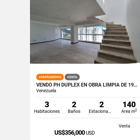
APARTAMENTO
VENTA
VENDO PH DÚPLEX EN OBRA LIMPIA DE 197.60M2 3H/2B/2PE LA BOYERA
Venezuela
3
2
2
140
2
Habitaciones
Baños
Estacionamiento
Área m
Venta
US$356,000
USD