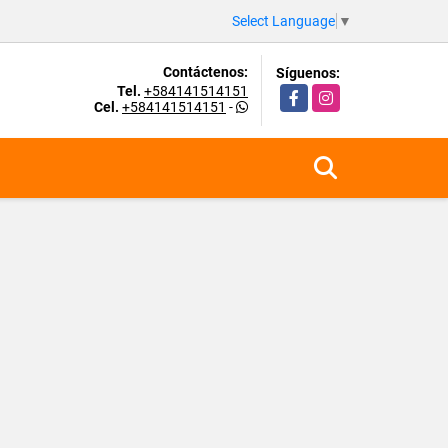
Select Language
▼
Contáctenos:
Síguenos:
Tel.
+584141514151
Facebook
Instagram
Cel.
+584141514151
-