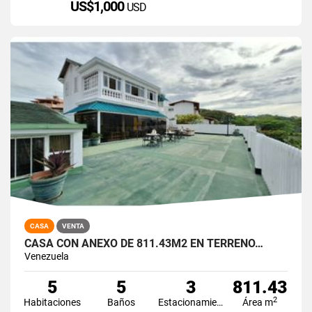
US$1,000
USD
CASA
VENTA
CASA CON ANEXO DE 811.43M2 EN TERRENO…
Venezuela
5
5
3
811.43
2
Habitaciones
Baños
Estacionamiento
Área m