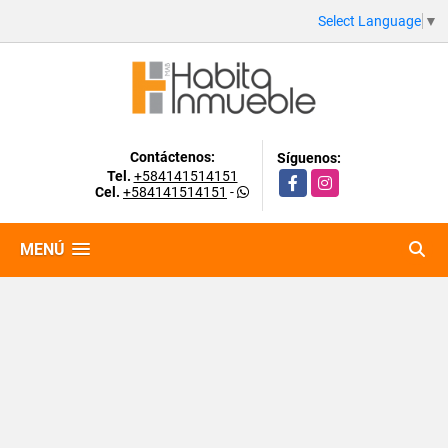
Select Language
▼
Contáctenos:
Síguenos:
Tel.
+584141514151
Facebook
Instagram
Cel.
+584141514151
-
MENÚ