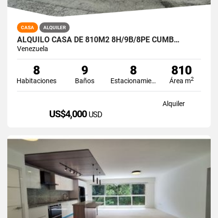
CASA
ALQUILER
ALQUILO CASA DE 810M2 8H/9B/8PE CUMB…
Venezuela
8
9
8
810
2
Habitaciones
Baños
Estacionamiento
Área m
Alquiler
US$4,000
USD