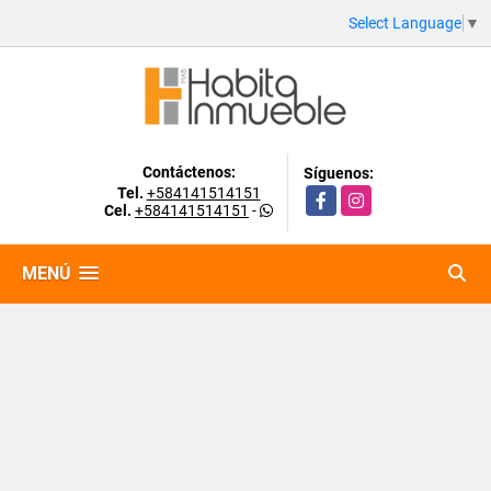
Select Language
▼
Contáctenos:
Síguenos:
Tel.
+584141514151
Facebook
Instagram
Cel.
+584141514151
-
MENÚ