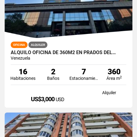
OFICINA
ALQUILER
ALQUILO OFICINA DE 360M2 EN PRADOS DEL…
Venezuela
16
2
7
360
2
Habitaciones
Baños
Estacionamiento
Área m
Alquiler
US$3,000
USD