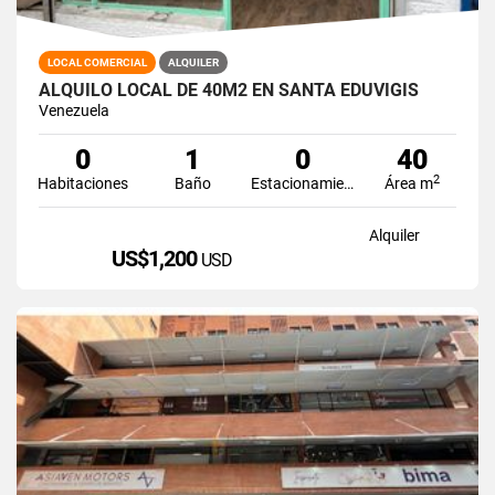
LOCAL COMERCIAL
ALQUILER
ALQUILO LOCAL DE 40M2 EN SANTA EDUVIGIS
Venezuela
0
1
0
40
2
Habitaciones
Baño
Estacionamiento
Área m
Alquiler
US$1,200
USD