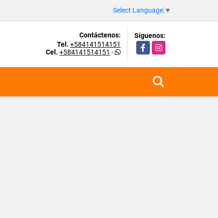
Select Language
▼
Contáctenos:
Síguenos:
Tel.
+584141514151
Facebook
Instagram
Cel.
+584141514151
-