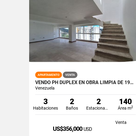
APARTAMENTO
VENTA
VENDO PH DÚPLEX EN OBRA LIMPIA DE 197.60M2 3H/2B/2PE LA BOYERA
Venezuela
3
2
2
140
2
Habitaciones
Baños
Estacionamiento
Área m
Venta
US$356,000
USD