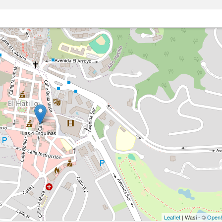
Leaflet
| Wasi - ©
OpenS