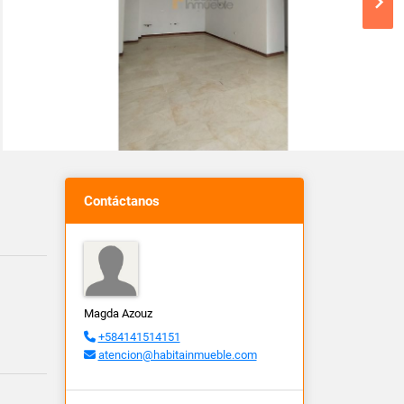
Contáctanos
Magda Azouz
+584141514151
atencion@habitainmueble.com