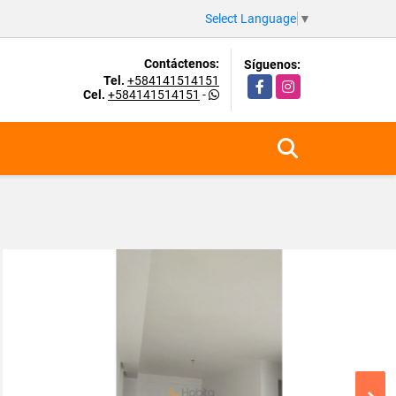
Select Language
▼
Contáctenos:
Síguenos:
Tel.
+584141514151
Facebook
Instagram
Cel.
+584141514151
-