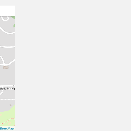
treetMap