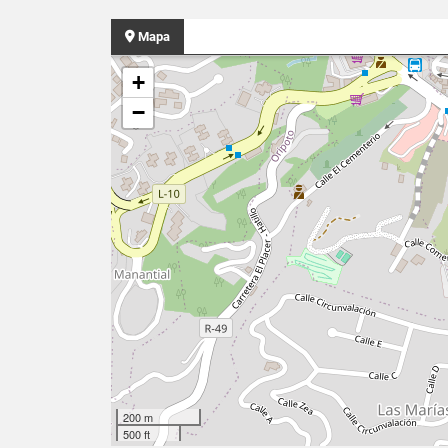
Mapa
+
−
200 m
500 ft