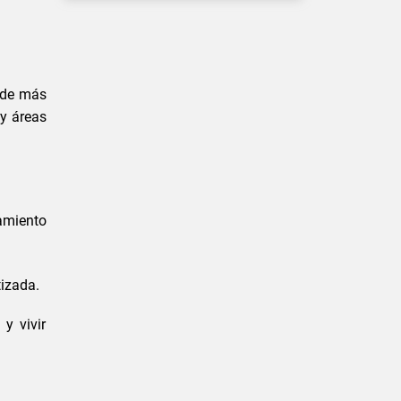
 de más
y áreas
.
amiento
tizada.
y vivir