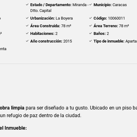
Estado / Departamento:
Miranda -
Municipio:
Caracas
Dtto. Capital
o
Urbanización:
La Boyera
Código:
10060011
Área Construida:
78 m²
Área Terreno:
78 m²
²
Habitaciones:
2
Baños:
2
2
Año construcción:
2015
Tipo de inmueble:
Apart
nta
obra limpia
para ser diseñado a tu gusto. Ubicado en un piso b
un refugio de paz dentro de la ciudad.
del Inmueble: