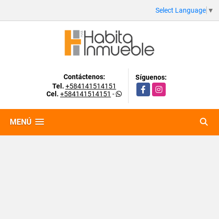
Select Language
▼
Contáctenos:
Síguenos:
Tel.
+584141514151
Facebook
Instagram
Cel.
+584141514151
-
MENÚ