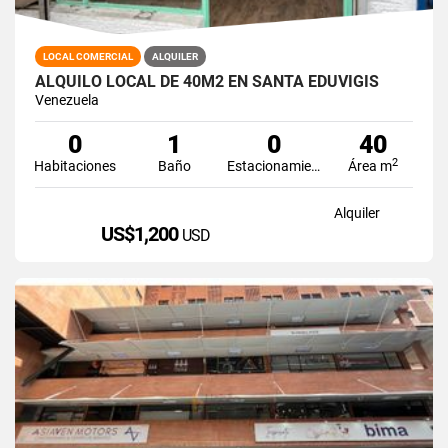
LOCAL COMERCIAL
ALQUILER
ALQUILO LOCAL DE 40M2 EN SANTA EDUVIGIS
Venezuela
0
1
0
40
2
Habitaciones
Baño
Estacionamiento
Área m
Alquiler
US$1,200
USD