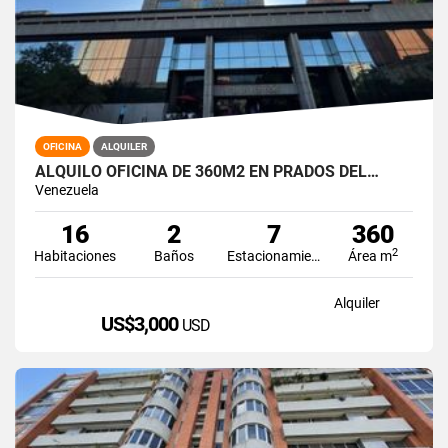
OFICINA
ALQUILER
ALQUILO OFICINA DE 360M2 EN PRADOS DEL…
Venezuela
16
2
7
360
2
Habitaciones
Baños
Estacionamiento
Área m
Alquiler
US$3,000
USD