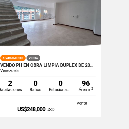
APARTAMENTO
VENTA
VENDO PH EN OBRA LIMPIA DÚPLEX DE 200M2 + TERRAZA 2H/2B/2PE LA BOYERA
Venezuela
2
0
0
96
2
Habitaciones
Baños
Estacionamiento
Área m
Venta
US$248,000
USD