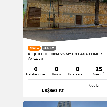
OFICINA
ALQUILER
ALQUILO OFICINA 25 M2 EN CASA COMERCIAL URB. LOS CAOBOS . CARACAS
Venezuela
0
0
0
25
2
Habitaciones
Baños
Estacionamiento
Área m
Alquiler
US$360
USD