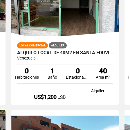
LOCAL COMERCIAL
ALQUILER
ALQUILO LOCAL DE 40M2 EN SANTA EDUVIGIS
Venezuela
0
1
0
40
2
Habitaciones
Baño
Estacionamiento
Área m
Alquiler
US$1,200
USD