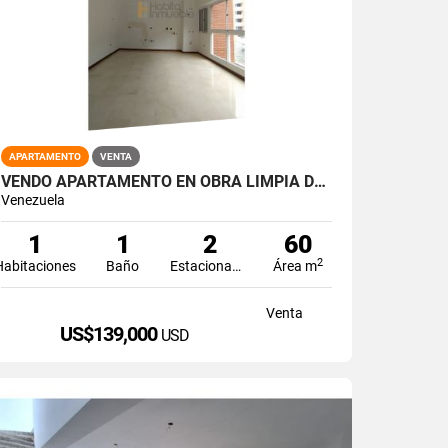
APARTAMENTO
VENTA
VENDO APARTAMENTO EN OBRA LIMPIA DE 60M2 1H/1B+VISITA/2P.E LA BOYERA
Venezuela
1
1
2
60
2
Habitaciones
Baño
Estacionamiento
Área m
Venta
US$139,000
USD