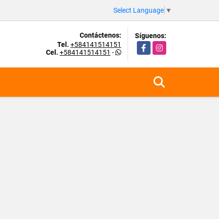
Select Language
▼
Contáctenos:
Síguenos:
Tel.
+584141514151
Facebook
Instagram
Cel.
+584141514151
-