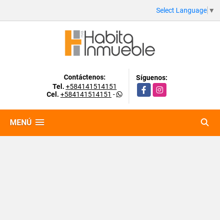
Select Language
▼
Contáctenos:
Síguenos:
Tel.
+584141514151
Facebook
Instagram
Cel.
+584141514151
-
MENÚ