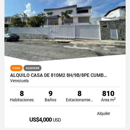
CASA
ALQUILER
ALQUILO CASA DE 810M2 8H/9B/8PE CUMB…
Venezuela
8
9
8
810
2
Habitaciones
Baños
Estacionamiento
Área m
Alquiler
US$4,000
USD