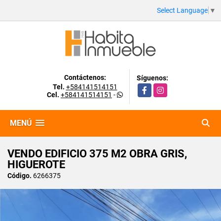
Select Language
▼
Contáctenos:
Síguenos:
Tel.
+584141514151
Facebook
Instagram
Cel.
+584141514151
-
MENÚ
VENDO EDIFICIO 375 M2 OBRA GRIS,
HIGUEROTE
Código.
6266375