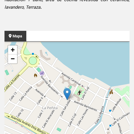
lavandero, Terraza
.
Mapa
+
−