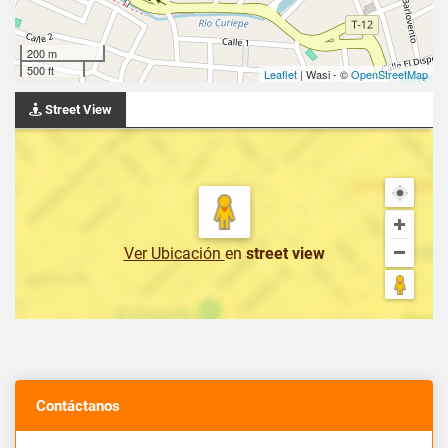
200 m
500 ft
Leaflet
| Wasi - ©
OpenStreetMap
Street View
Ver Ubicación
en
street view
Contáctanos