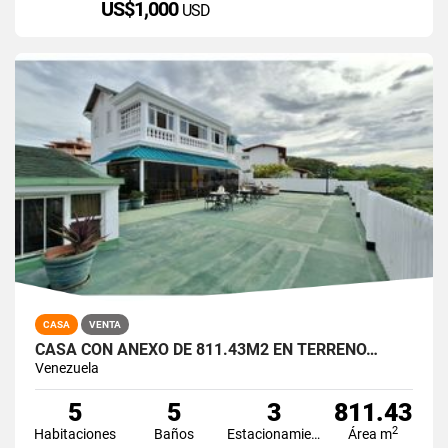
US$1,000
USD
CASA
VENTA
CASA CON ANEXO DE 811.43M2 EN TERRENO…
Venezuela
5
5
3
811.43
2
Habitaciones
Baños
Estacionamiento
Área m