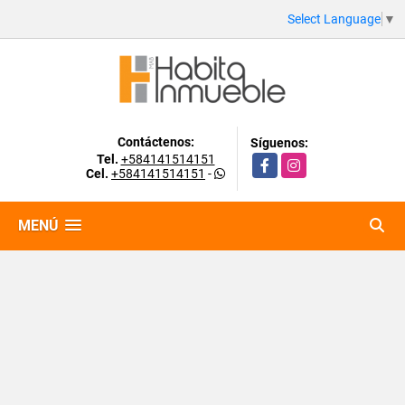
Select Language
▼
Contáctenos:
Síguenos:
Tel.
+584141514151
Facebook
Instagram
Cel.
+584141514151
-
MENÚ