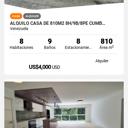
CASA
ALQUILER
ALQUILO CASA DE 810M2 8H/9B/8PE CUMB…
Venezuela
8
9
8
810
2
Habitaciones
Baños
Estacionamiento
Área m
Alquiler
US$4,000
USD