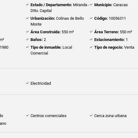
Estado / Departamento:
Miranda -
Municipio:
Caracas
Dtto. Capital
Urbanización:
Colinas de Bello
Código:
10056311
Monte
Área Construida:
550 m²
Área Terreno:
550 m²
m²
Baños:
2
Estacionamiento:
1
1980
Tipo de inmueble:
Local
Tipo de negocio:
Venta
Comercial
Electricidad
do
Centros comerciales
Cerca zona urbana
cano