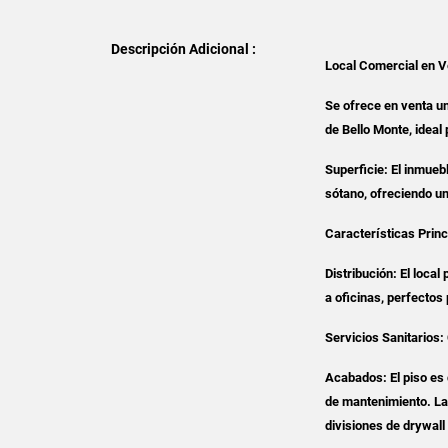
Descripción Adicional :
Local Comercial en V
Se ofrece en venta un
de Bello Monte, ideal
Superficie: El inmueb
sótano, ofreciendo u
Características Princ
Distribución: El loca
a oficinas, perfectos
Servicios Sanitarios:
Acabados: El piso es 
de mantenimiento. La
divisiones de drywall