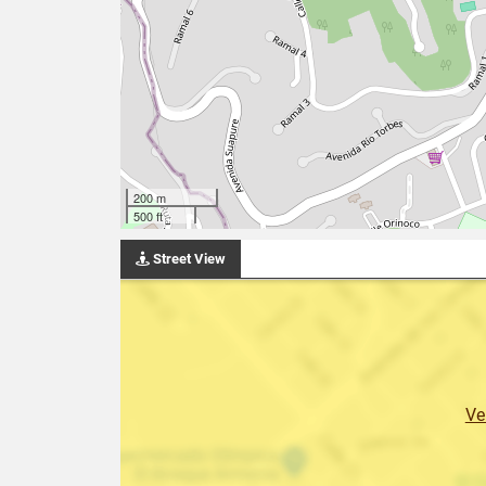
200 m
500 ft
Street View
Ve