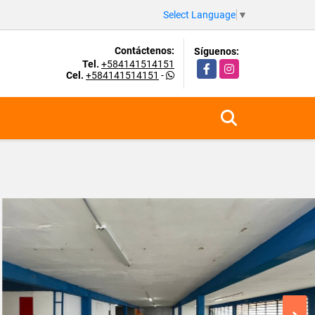
Select Language
▼
Contáctenos:
Síguenos:
Tel.
+584141514151
Facebook
Instagram
Cel.
+584141514151
-