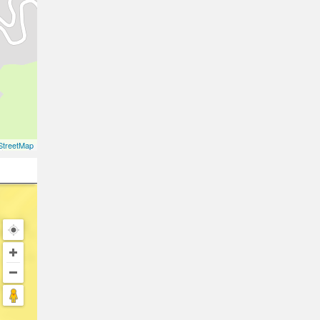
treetMap