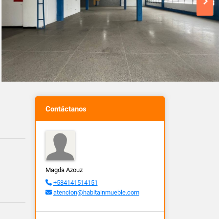
Contáctanos
Magda Azouz
+584141514151
atencion@habitainmueble.com