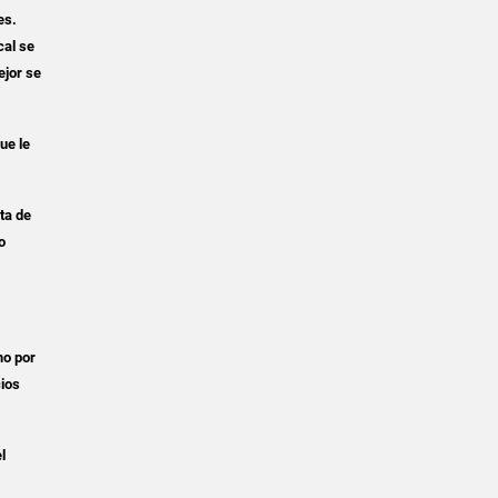
es.
cal se
ejor se
ue le
ta de
o
mo por
cios
l