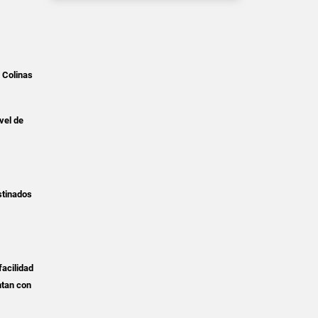
 Colinas
vel de
stinados
facilidad
ntan con