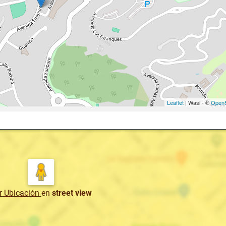
Leaflet
| Wasi - ©
OpenS
r Ubicación
en
street view