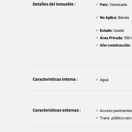
Detalles del inmueble :
País:
Venezuela
No Aplica:
Baruta
Estado:
Usado
Área Privada:
550 
Año construcción:
Características interna :
Agua
Características externas :
Acceso pavimenta
Trans. público cer