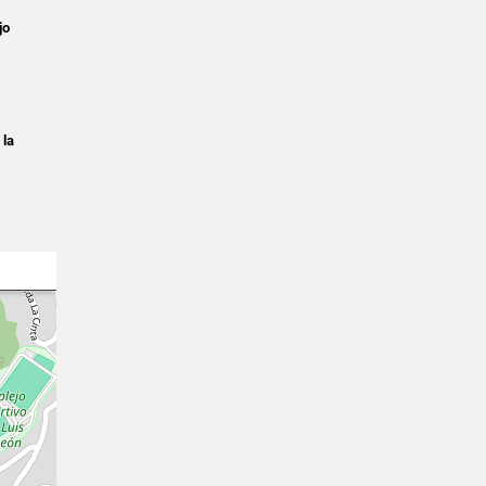
jo
 la