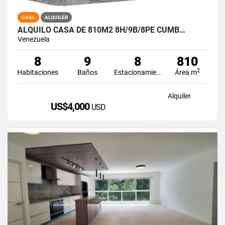
CASA
ALQUILER
ALQUILO CASA DE 810M2 8H/9B/8PE CUMB…
Venezuela
8
9
8
810
2
Habitaciones
Baños
Estacionamiento
Área m
Alquiler
US$4,000
USD