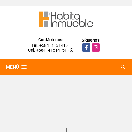
Contáctenos:
Síguenos:
Tel.
+584141514151
Facebook
Instagram
Cel.
+584141514151
-
MENÚ