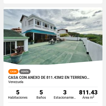
CASA
VENTA
CASA CON ANEXO DE 811.43M2 EN TERRENO…
Venezuela
5
5
3
811.43
2
Habitaciones
Baños
Estacionamiento
Área m