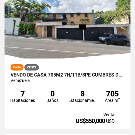
CASA
VENTA
VENDO DE CASA 705M2 7H/11B/8PE CUMBRES DE CURUMO
Venezuela
7
0
8
705
2
Habitaciones
Baños
Estacionamiento
Área m
Venta
US$550,000
USD