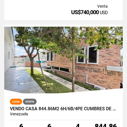
Venta
US$740,000
USD
CASA
VENTA
VENDO CASA 844.86M2 6H/6B/4PE CUMBRES DE CURUMO
Venezuela
6
6
4
844.86