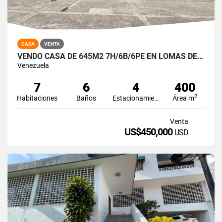
CASA
VENTA
VENDO CASA DE 645M2 7H/6B/6PE EN LOMAS DE LA LAGUNITA
Venezuela
7
6
4
400
2
Habitaciones
Baños
Estacionamiento
Área m
Venta
US$450,000
USD