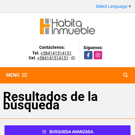
Select Language
▼
Contáctenos:
Síguenos:
Tel.
+584141514151
Facebook
Instagram
Cel.
+584141514151
-
MENÚ
Resultados de la
búsqueda
BUSQUEDA AVANZADA