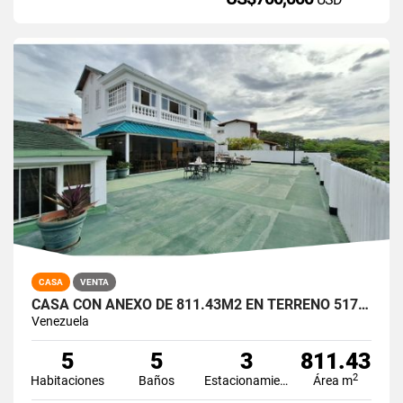
CASA
VENTA
CASA CON ANEXO DE 811.43M2 EN TERRENO 517,23M2 5H/5B/3P.E SAN LUIS
Venezuela
5
5
3
811.43
2
Habitaciones
Baños
Estacionamiento
Área m