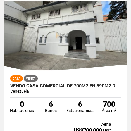
CASA
VENTA
VENDO CASA COMERCIAL DE 700M2 EN 590M2 DE TERRENO CHACAO
Venezuela
0
6
6
700
2
Habitaciones
Baños
Estacionamiento
Área m
Venta
US$700,000
USD