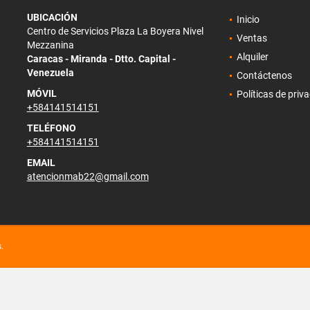
UBICACIÓN
Inicio
Centro de Servicios Plaza La Boyera Nivel
Ventas
Mezzanina
Alquiler
Caracas - Miranda - Dtto. Capital -
Venezuela
Contáctenos
MÓVIL
Políticas de priv
+584141514151
TELÉFONO
+584141514151
EMAIL
atencionmab22@gmail.com
.