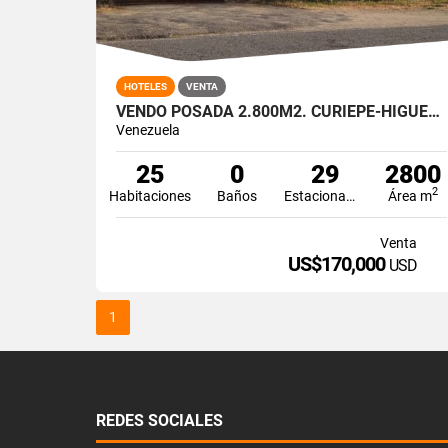
HOTELES
VENTA
VENDO POSADA 2.800M2. CURIEPE-HIGUEROTE
Venezuela
25
0
29
2800
2
Habitaciones
Baños
Estacionamiento
Área m
Venta
US$170,000
USD
1
REDES SOCIALES