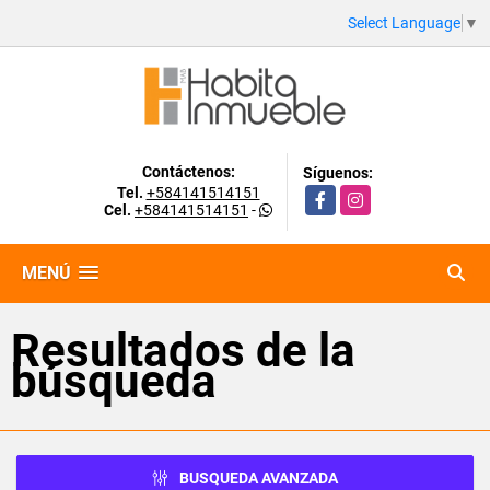
Select Language
▼
Contáctenos:
Síguenos:
Tel.
+584141514151
Facebook
Instagram
Cel.
+584141514151
-
MENÚ
Resultados de la
búsqueda
BUSQUEDA AVANZADA