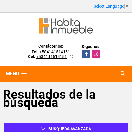
Select Language
▼
Contáctenos:
Síguenos:
Tel.
+584141514151
Facebook
Instagram
Cel.
+584141514151
-
MENÚ
Resultados de la
búsqueda
BUSQUEDA AVANZADA