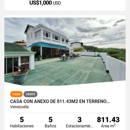
US$1,000
USD
CASA
VENTA
CASA CON ANEXO DE 811.43M2 EN TERRENO…
Venezuela
5
5
3
811.43
2
Habitaciones
Baños
Estacionamiento
Área m