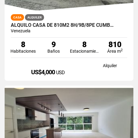
CASA
ALQUILER
ALQUILO CASA DE 810M2 8H/9B/8PE CUMB…
Venezuela
8
9
8
810
2
Habitaciones
Baños
Estacionamiento
Área m
Alquiler
US$4,000
USD