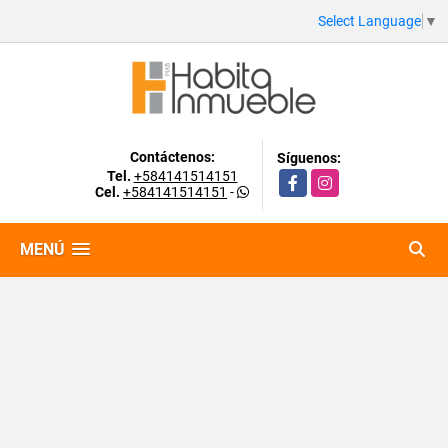
Select Language
▼
Contáctenos:
Síguenos:
Tel.
+584141514151
Facebook
Instagram
Cel.
+584141514151
-
MENÚ