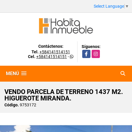
Select Language
▼
Contáctenos:
Síguenos:
Tel.
+584141514151
Facebook
Instagram
Cel.
+584141514151
-
MENÚ
VENDO PARCELA DE TERRENO 1437 M2.
HIGUEROTE MIRANDA.
Código.
9753172