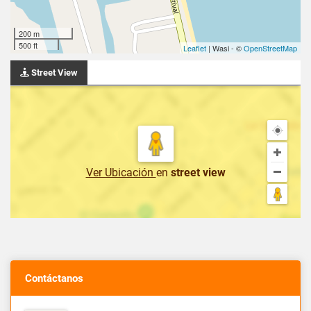
200 m
500 ft
Leaflet
| Wasi - ©
OpenStreetMap
Street View
Ver Ubicación
en
street view
Contáctanos