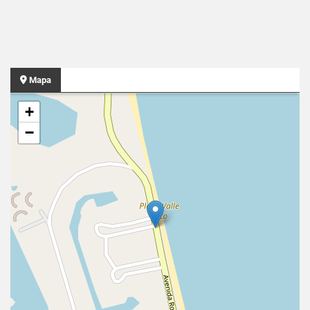
Mapa
+
−