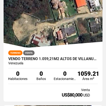
TERRENO
VENTA
VENDO TERRENO 1.059,21M2 ALTOS DE VILLANUEVA
Venezuela
0
0
0
1059.21
2
Habitaciones
Baños
Estacionamiento
Área m
Venta
US$80,000
USD