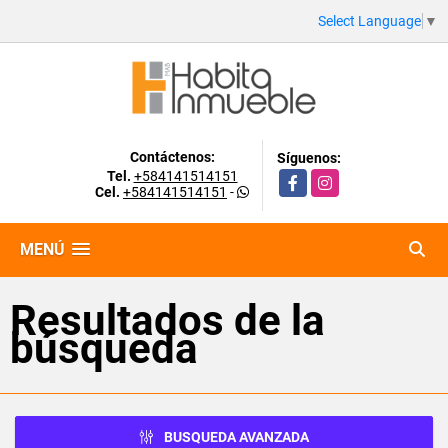
Select Language
▼
Contáctenos:
Síguenos:
Tel.
+584141514151
Facebook
Instagram
Cel.
+584141514151
-
MENÚ
Resultados de la
búsqueda
BUSQUEDA AVANZADA