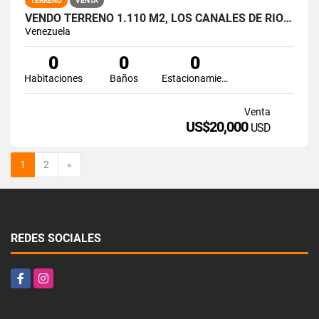
TERRENO
VENTA
VENDO TERRENO 1.110 M2, LOS CANALES DE RIO CHICO. PÁEZ MIRANDA.
Venezuela
0
0
0
Habitaciones
Baños
Estacionamiento
Venta
US$20,000
USD
Siguiente
1
2
»
REDES SOCIALES
Facebook
Instagram